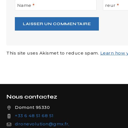
Name
*
reur
*
This site uses Akismet to reduce spam.
Learn how 
Nous contactez
Domont 95330
+33 6 48 51 68 51
dronevolution@gmx.fr,