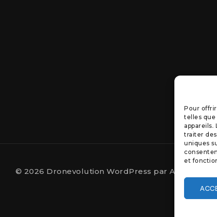
Pour offri
telles que
appareils.
traiter de
uniques su
consenteme
et fonctio
© 2026 Dronevolution WordPress par
Avanam
ACC