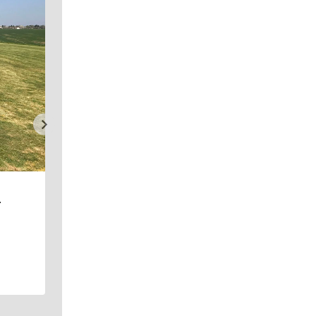
t
Première expérience en pilo
de drone
er
Jeffrey Durochat
8 mars 2021