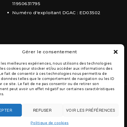
11950631795
Numéro d'exploitant DGAC : ED03502
Gérer le consentement
r les meilleures expériences, nous utilisons des technologies
 les cookies pour stocker et/ou accéder aux informations des
 Le fait de consentir à ces technologies nous permettra de
s données telles que le comportement de navigation ou les ID
r ce site. Le fait de ne pas consentir ou de retirer son
nt peut avoir un effet négatif sur certaines caractéristiques
ns.
Mentions légales
EPTER
REFUSER
VOIR LES PRÉFÉRENCES
Politique de cookies