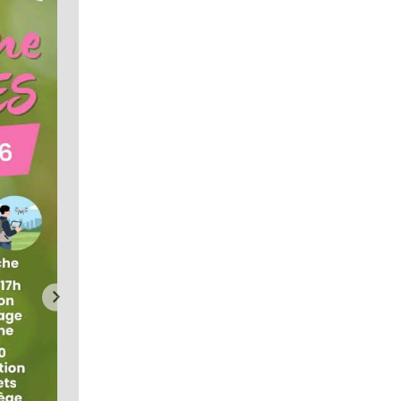
Animation drone vacances d
Toussaint
er
Jeffrey Durochat
5 novembre 2024