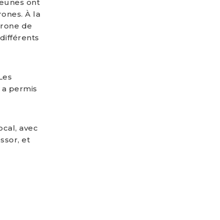
 jeunes ont
ones. À la
drone de
différents
Les
 a permis
cal, avec
ssor, et