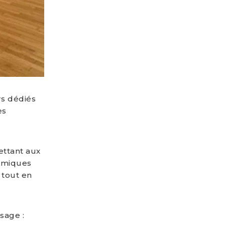
rs dédiés
es
ettant aux
namiques
 tout en
sage :